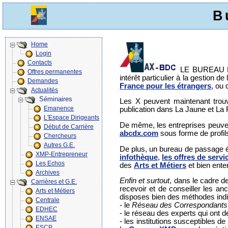
B
Home
Login
Contacts
LE BUREAU DES 
Offres permanentes
intérêt particulier à la gestion de
Demandes
France pour les étrangers
, ou 
Actualités
Séminaires
Les X peuvent maintenant trouv
Emanence
publication dans La Jaune et La
L'Espace Dirigeants
De même, les entreprises peuven
Début de Carrière
abcdx.com
sous forme de profil
Chercheurs
Autres G.E.
De plus, un bureau de passage é
XMP-Entrepreneur
infothèque
,
les offres de servi
Les Echos
des
Arts et Métiers
et bien ente
Archives
Enfin et surtout
, dans le cadre d
Carrières et G.E.
recevoir et de conseiller les an
Arts et Métiers
disposes bien des méthodes indi
Centrale
- le
Réseau des Correspondants
EDHEC
- le réseau des experts qui ont 
ENSAE
- les institutions susceptibles d
ESCP