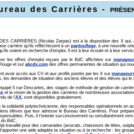
ureau des Carrières -
PRÉSEN
CARRIÈRES (Nicolas Zarpas) est à la disposition des X qui, à l'E
 leur carrière qu’ils réfléchissent à un
pantouflage
, à une nouvelle ori
qu’ils soient en recherche d’emploi. Il est à leur écoute et à leur servic
er les offres d’emploi reçues par le BdC affichées sur
manageur
 Rouge et sur
abcdx.com
des offres permanentes de situation qui nou
t avoir accès aux CV et aux profils postés par les X sur
manageur
s, les demandes de situation des anciens élèves et des élèves qui le 
quipé 5 rue Descartes, des stages de méthode de gestion de carrière
ce
et la vision de la gestion des carrières de nombreuses association
ndu de l'
AX
, sont disponibles gratuitement.
e la solidarité polytechnicienne, des responsables opérationnels en act
ciens élèves que leur adresse le Bureau des Carrières. Pour prépare
spensables. Puis, il t’oriente successivement ou simultanément vers 
 du BdC
.
déjà travaillé pour des camarades (avocats, chasseurs de têtes, outpla
e t’apporter une aide adaptée ta situation ou à ta recherche : les grou