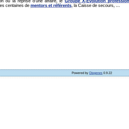
on ou la reprise d’une affaire, le
Groupe X-Evolution profession
les centaines de
mentors et référents
, la Caisse de secours, …
Powered by
Diogenes
0.9.22