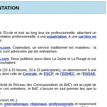
TATION
cole et tout au long leur vie professionnelle, attachent un
entation professionnelle, à une
expatriation
, à une
carrière en
e.
s.com
. Cependant, un service traditionnel est maintenu : la
s sont adressées par les entreprises.
s.com
. Nous publions aussi dans La Jaune et La Rouge et sur
souhaitent.
 (10 à 15 heures, 10 à 15 participants), un abonnement à une
s dont celle de
Centrale
, de
ESCP
, de
l'EDHEC
, de l'
ENSAE
,
ivité (le
Réseau des Correspondants du BdC
) ont accepté de
r ces entretiens, le BdC s’assure en tout premier lieu que tu
:
ceurs etc.).
pes
internationaux
,
régionaux
,
professionnels
et notamment