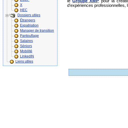
le
Groupe XMP
pour la créati
X
d’expériences professionnelles, 
HEC
Dossiers utiles
Étrangers
Expatriation
Manager de transition
Pantouflage
Salaires
Séniors
Mobilité
LinkedIN
Liens utiles