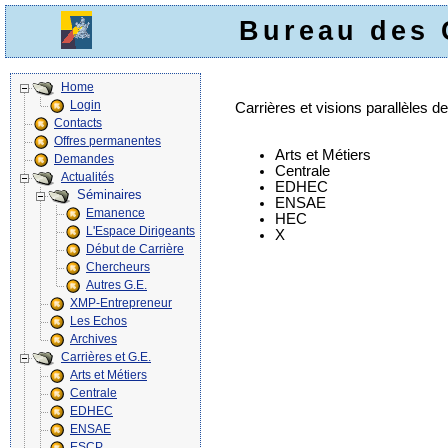
Bureau des 
Home
Login
Carrières et visions parallèles 
Contacts
Offres permanentes
Arts et Métiers
Demandes
Centrale
Actualités
EDHEC
Séminaires
ENSAE
Emanence
HEC
L'Espace Dirigeants
X
Début de Carrière
Chercheurs
Autres G.E.
XMP-Entrepreneur
Les Echos
Archives
Carrières et G.E.
Arts et Métiers
Centrale
EDHEC
ENSAE
ESCP