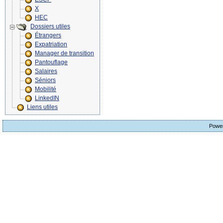
X
HEC
Dossiers utiles
Étrangers
Expatriation
Manager de transition
Pantouflage
Salaires
Séniors
Mobilité
LinkedIN
Liens utiles
Powe